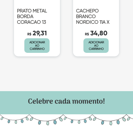
PRATO METAL
CACHEPO
BORDA
BRANCO
CORACAO 13
NORDICO 11A X
29,31
34,80
R$
R$
ADICIONAR
ADICIONAR
AO
AO
CARRINHO
CARRINHO
Celebre cada momento!