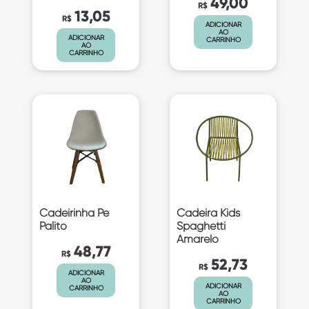
49,00
R$
13,05
R$
ADICIONAR
AO
ADICIONAR
CARRINHO
AO
CARRINHO
Cadeirinha Pe
Cadeira Kids
Palito
Spaghetti
Amarelo
48,77
R$
52,73
R$
ADICIONAR
AO
ADICIONAR
CARRINHO
AO
CARRINHO