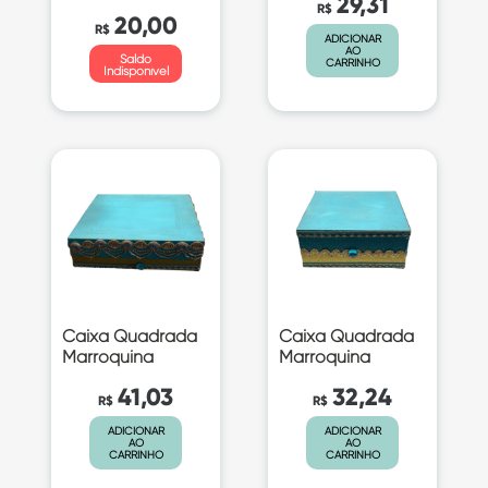
29,31
R$
20,00
R$
ADICIONAR
AO
Saldo
CARRINHO
Indisponível
Caixa Quadrada
Caixa Quadrada
Marroquina
Marroquina
41,03
32,24
R$
R$
ADICIONAR
ADICIONAR
AO
AO
CARRINHO
CARRINHO