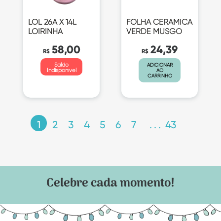
LOL 26A X 14L
FOLHA CERAMICA
LOIRINHA
VERDE MUSGO
58,00
24,39
R$
R$
Saldo
ADICIONAR
Indisponível
AO
CARRINHO
1
2
3
4
5
6
7
. . . 43
Celebre cada momento!