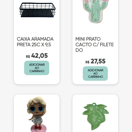
CAIXA ARAMADA
MINI PRATO
PRETA 25C X 9,5
CACTO C/ FILETE
DO
42,05
R$
27,55
R$
ADICIONAR
AO
ADICIONAR
CARRINHO
AO
CARRINHO