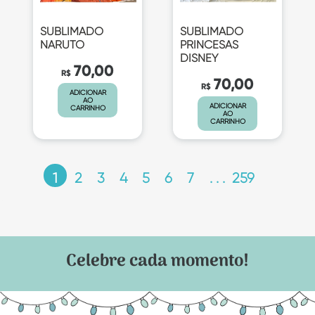
SUBLIMADO
SUBLIMADO
NARUTO
PRINCESAS
DISNEY
70,00
R$
70,00
R$
ADICIONAR
AO
ADICIONAR
CARRINHO
AO
CARRINHO
1
2
3
4
5
6
7
. . . 259
Celebre cada momento!